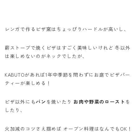
レンガで作るピザ窯はちょっぴりハードルが高いし、
薪ストーブで焼くピザはすごく美味しいけれど 冬以外
は楽しめないのがネックでしたが、
KABUTOがあれば1年中季節を問わずにお庭でピザパー
ティーが楽しめる！
ピザ以外にも
パン
を焼いたり
お肉や野菜のロースト
を
したり、
火加減のコツさえ掴めば オーブン料理はなんでもOK！