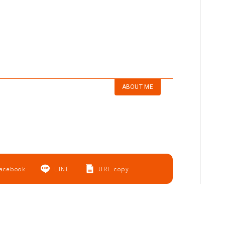
ABOUT ME
acebook
LINE
URL copy