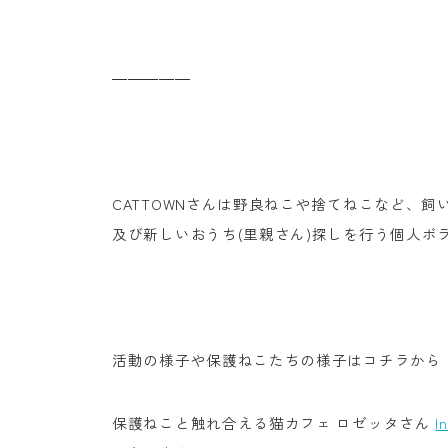
―――――
CATTOWNさんは野良ねこや捨てねこなど、
及び新しいおうち(里親さん)探しを行う個人ボ
活動の様子や保護ねこたちの様子はコチラから
保護ねこと触れ合える猫カフェ ロゼッタさん
I