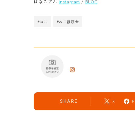
はなこさん
Instagram
/
BLOG
#ねこ
#ねこ譲渡会
X
F
SHARE