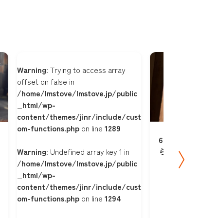
Warning
: Trying to access array
offset on false in
/home/lmstove/lmstove.jp/public
_html/wp-
content/themes/jinr/include/cust
om-functions.php
on line
1289
6月12日(火)
Warning
: Undefined array key 1 in
らせ
/home/lmstove/lmstove.jp/public
_html/wp-
content/themes/jinr/include/cust
om-functions.php
on line
1294