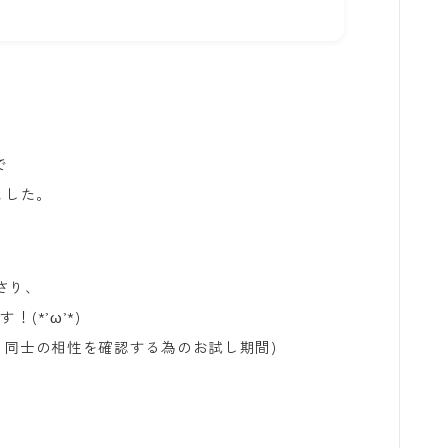
で
ました。
さり、
(*’ω’*)
こ同士の相性を確認する為のお試し期間)