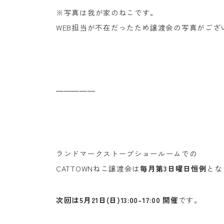
※写真は我が家のねこです。
WEB担当が不在だったため譲渡会の写真がござ
―――――
ランドマークストーブショールームでの
CATTOWNねこ譲渡会は
毎月第3日曜日恒例
とな
次回は5月21日(日)13:00-17:00 開催
です。