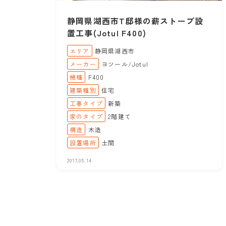
静岡県湖西市T邸様の薪ストーブ設
置工事(Jotul F400)
エリア
静岡県湖西市
メーカー
ヨツール/Jotul
機種
F400
建築種別
住宅
工事タイプ
新築
家のタイプ
2階建て
構造
木造
設置場所
土間
2017.05.14