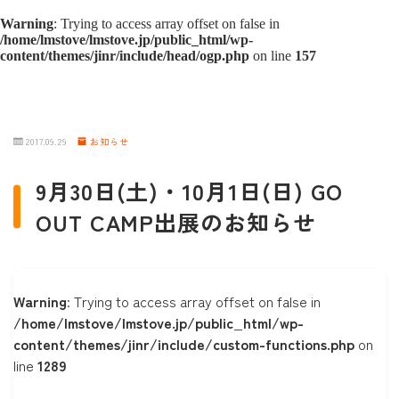
Warning
: Trying to access array offset on false in
/home/lmstove/lmstove.jp/public_html/wp-
content/themes/jinr/include/head/ogp.php
on line
157
2017.09.29
お知らせ
9月30日(土)・10月1日(日) GO
OUT CAMP出展のお知らせ
Warning
: Trying to access array offset on false in
/home/lmstove/lmstove.jp/public_html/wp-
content/themes/jinr/include/custom-functions.php
on
line
1289