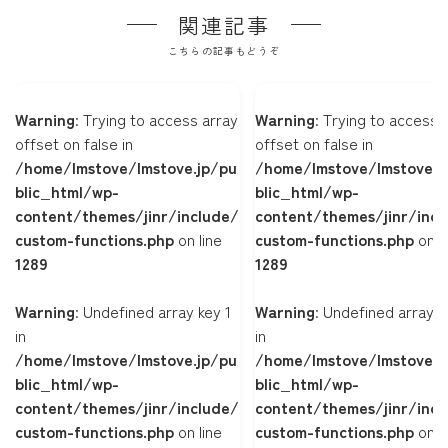
関連記事
こちらの記事もどうぞ
Warning
: Trying to access array
Warning
: Trying to access 
offset on false in
offset on false in
/home/lmstove/lmstove.jp/pu
/home/lmstove/lmstove.j
blic_html/wp-
blic_html/wp-
content/themes/jinr/include/
content/themes/jinr/incl
custom-functions.php
on line
custom-functions.php
on l
1289
1289
Warning
: Undefined array key 1
Warning
: Undefined array k
in
in
/home/lmstove/lmstove.jp/pu
/home/lmstove/lmstove.j
blic_html/wp-
blic_html/wp-
content/themes/jinr/include/
content/themes/jinr/incl
custom-functions.php
on line
custom-functions.php
on l