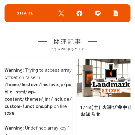
SHARE
関連記事
こちらの記事もどうぞ
Warning
: Trying to access array
offset on false in
/home/lmstove/lmstove.jp/pu
blic_html/wp-
content/themes/jinr/include/
custom-functions.php
on line
1/18(土) 火遊び会中止
1289
お知らせ
Warning
: Undefined array key 1
in