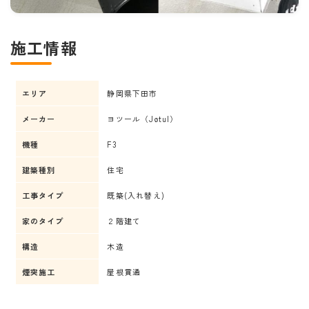
施工情報
エリア
静岡県下田市
メーカー
ヨツール（Jøtul）
機種
F3
建築種別
住宅
工事タイプ
既築(入れ替え)
家のタイプ
２階建て
構造
木造
煙突施工
屋根貫通