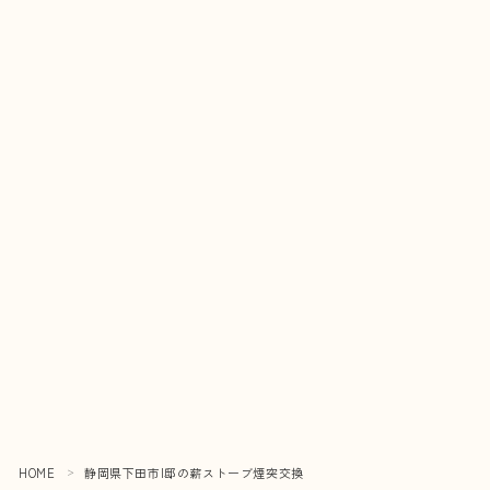
HOME
静岡県下田市I邸の薪ストーブ煙突交換
＞