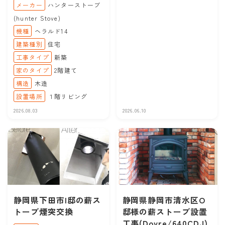
メーカー
ハンターストーブ
(hunter Stove)
機種
ヘラルド14
建築種別
住宅
工事タイプ
新築
家のタイプ
2階建て
構造
木造
設置場所
１階リビング
2026.08.03
2026.06.10
静岡県下田市I邸の薪ス
静岡県静岡市清水区O
トーブ煙突交換
邸様の薪ストーブ設置
工事(Dovre/640CDJ)