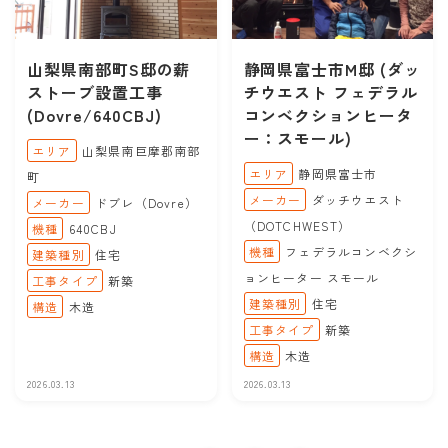
山梨県南部町S邸の薪
静岡県富士市M邸 (ダッ
ストーブ設置工事
チウエスト フェデラル
(Dovre/640CBJ)
コンベクションヒータ
ー：スモール)
エリア
山梨県南巨摩郡南部
エリア
静岡県富士市
町
メーカー
ダッチウエスト
メーカー
ドブレ（Dovre）
（DOTCHWEST）
機種
640CBJ
機種
フェデラルコンベクシ
建築種別
住宅
ョンヒーター スモール
工事タイプ
新築
建築種別
住宅
構造
木造
工事タイプ
新築
構造
木造
2026.03.13
2026.03.13