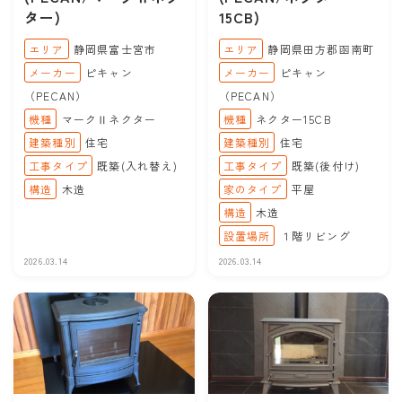
ター)
15CB)
エリア
静岡県富士宮市
エリア
静岡県田方郡函南町
メーカー
ピキャン
メーカー
ピキャン
（PECAN）
（PECAN）
機種
マークⅡネクター
機種
ネクター15CB
建築種別
住宅
建築種別
住宅
工事タイプ
既築(入れ替え)
工事タイプ
既築(後付け)
構造
木造
家のタイプ
平屋
構造
木造
設置場所
１階リビング
2026.03.14
2026.03.14