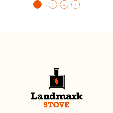
…
1
2
3