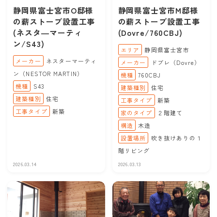
静岡県富士宮市O邸様
静岡県富士宮市M邸様
の薪ストーブ設置工事
の薪ストーブ設置工事
(ネスタ―マーティ
(Dovre/760CBJ)
ン/S43)
エリア
静岡県富士宮市
メーカー
ネスターマーティ
メーカー
ドブレ（Dovre）
ン（NESTOR MARTIN）
機種
760CBJ
機種
S43
建築種別
住宅
建築種別
住宅
工事タイプ
新築
工事タイプ
新築
家のタイプ
２階建て
構造
木造
設置場所
吹き抜けありの１
階リビング
2026.03.14
2026.03.13