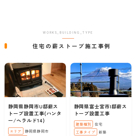
WORKS_BUILDING_TYPE
住宅の薪ストーブ施工事例
静岡県静岡市U邸薪ス
静岡県富士宮市I邸薪ス
トーブ設置工事(ハンタ
トーブ設置工事
ー/ヘラルド14)
建築種別
住宅
エリア
静岡県静岡市
工事タイプ
新築