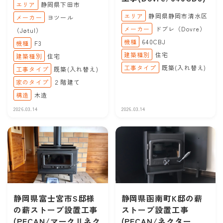
エリア
静岡県下田市
エリア
静岡県静岡市清水区
メーカー
ヨツール
メーカー
ドブレ（Dovre）
（Jøtul）
機種
640CBJ
機種
F3
建築種別
住宅
建築種別
住宅
工事タイプ
既築(入れ替え)
工事タイプ
既築(入れ替え)
家のタイプ
２階建て
構造
木造
2026.03.14
2026.03.14
静岡県富士宮市S邸様
静岡県函南町K邸の薪
の薪ストーブ設置工事
ストーブ設置工事
(PECAN/マークⅡネク
(PECAN/ネクター